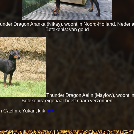
under Dragon Aranka (Nikay), woont in Noord-Holland, Nederl
Betekenis: van goud
Thunder Dragon Aelin (Maylow), woont i
Betekenis: eigenaar heeft naam verzonnen
n Caelin x Yukan, klik
hier